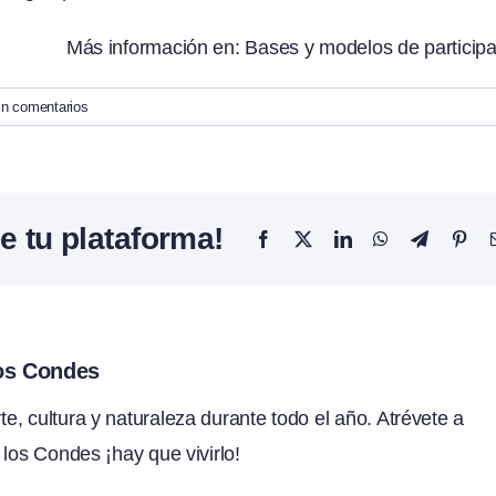
Más información en:
Bases y modelos de particip
in comentarios
e tu plataforma!
Facebook
X
LinkedIn
WhatsApp
Telegram
Pint
los Condes
, cultura y naturaleza durante todo el año. Atrévete a
 los Condes ¡hay que vivirlo!