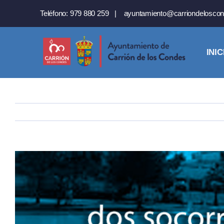
Saltar
Teléfono:
979 880 259
|
ayuntamiento@carriondeloscon
al
contenido
INIC
Ver
imagen
más
grande