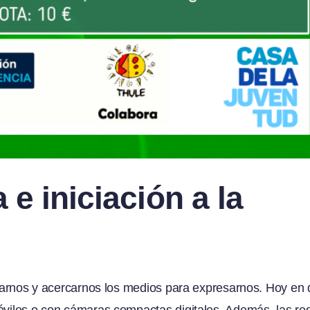
 e iniciación a la
litarnos y acercarnos los medios para expresarnos. Hoy en 
móviles o con cámaras compactas digitales. Además, las re