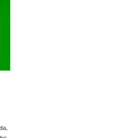
día,
des