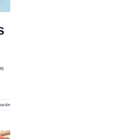
s
os
mación