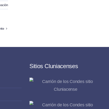
mación
nte
Sitios Cluniacenses