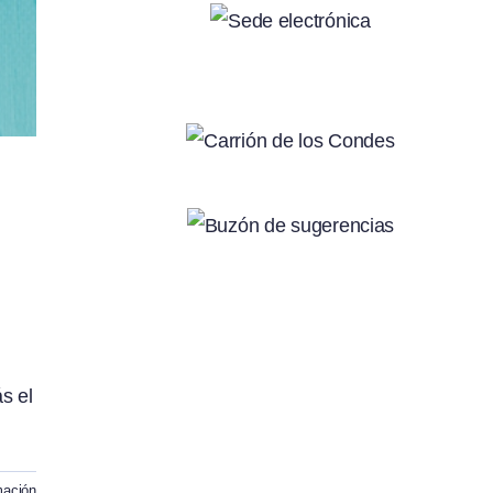
s el
mación