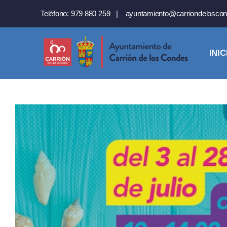
Saltar
Teléfono:
979 880 259
|
ayuntamiento@carriondeloscon
al
contenido
INIC