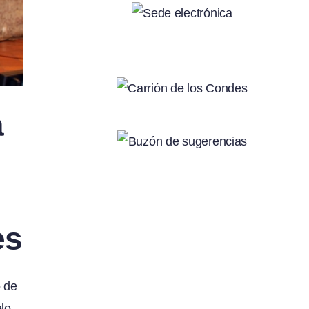
a
es
o de
elo