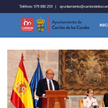
Saltar
Teléfono:
979 880 259
|
ayuntamiento@carriondeloscon
al
contenido
INIC