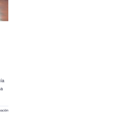
cía
ha
mación