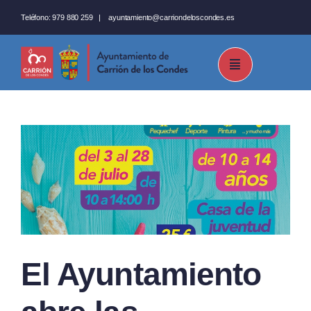
Saltar
Teléfono:
979 880 259
|
ayuntamiento@carriondeloscondes.es
al
contenido
El Ayuntamiento