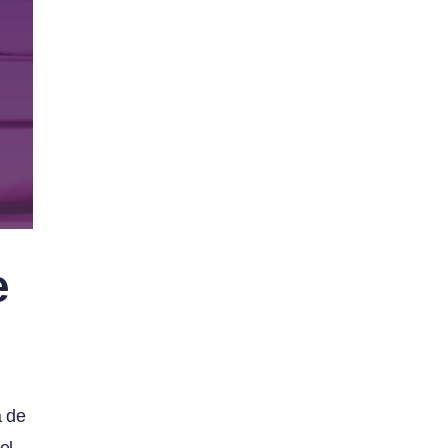
e
a de
el