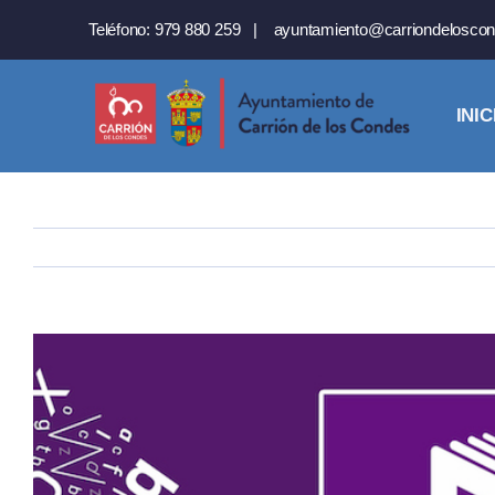
Saltar
Teléfono:
979 880 259
|
ayuntamiento@carriondeloscon
al
contenido
INIC
Ver
imagen
más
grande