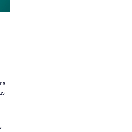
ina
as
e