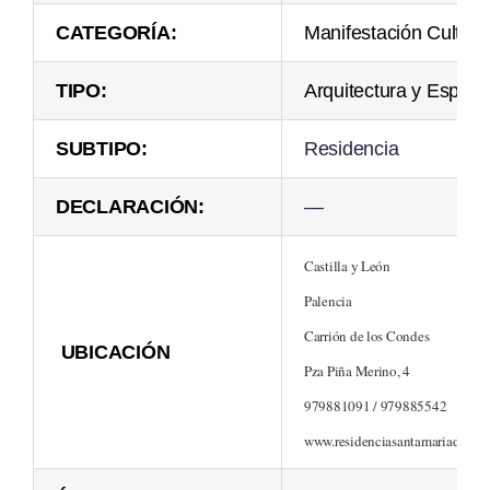
CATEGORÍA:
Manifestación Cultura
TIPO:
Arquitectura y Espac
SUBTIPO:
Residencia
DECLARACIÓN:
—
Castilla y León
Palencia
Carrión de los Condes
UBICACIÓN
Pza Piña Merino, 4
979881091 / 979885542
www.residenciasantamariadelcam