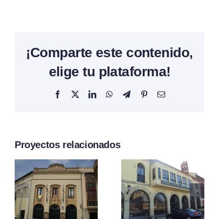
¡Comparte este contenido,
elige tu plataforma!
Facebook
X
LinkedIn
WhatsApp
Telegram
Pinterest
Correo
electrónico
Proyectos relacionados
Residencia
Residenci
Sta. María
Ntra. Sra.
–
Del
Las