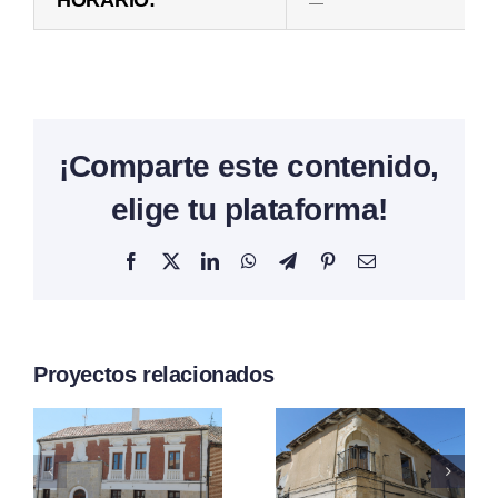
HORARIO:
—
¡Comparte este contenido,
elige tu plataforma!
Facebook
X
LinkedIn
WhatsApp
Telegram
Pinterest
Correo
electrónico
Proyectos relacionados
Del
Balcón
Del Águila