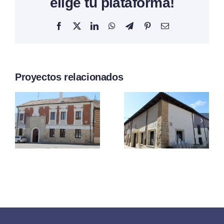
elige tu plataforma!
Facebook
X
LinkedIn
WhatsApp
Telegram
Pinterest
Correo
electrónico
Proyectos relacionados
Del
Del
Marqués
Balcón
De
Esquinad
Santillana