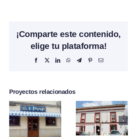
¡Comparte este contenido,
elige tu plataforma!
Facebook
X
LinkedIn
WhatsApp
Telegram
Pinterest
Correo
electrónico
Proyectos relacionados
Bar –
Café Bar
Restaurante
Inés
La