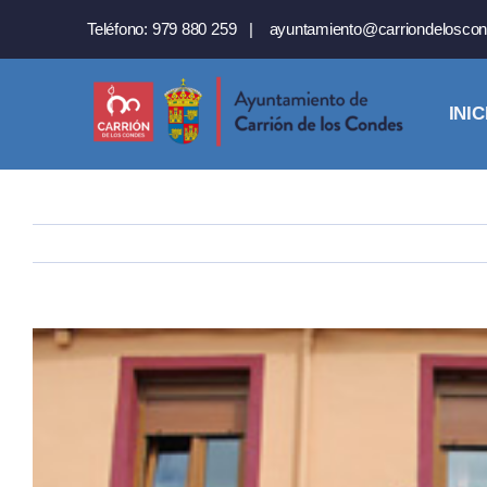
Saltar
Teléfono:
979 880 259
|
ayuntamiento@carriondeloscon
al
contenido
INIC
Ver
imagen
más
grande