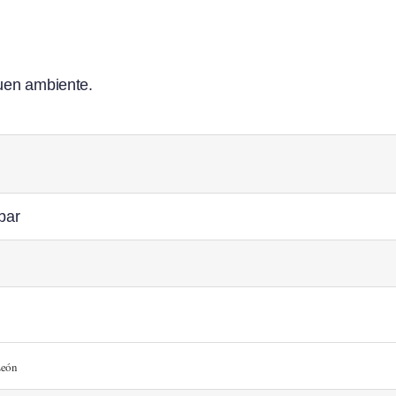
buen ambiente.
e
bar
León