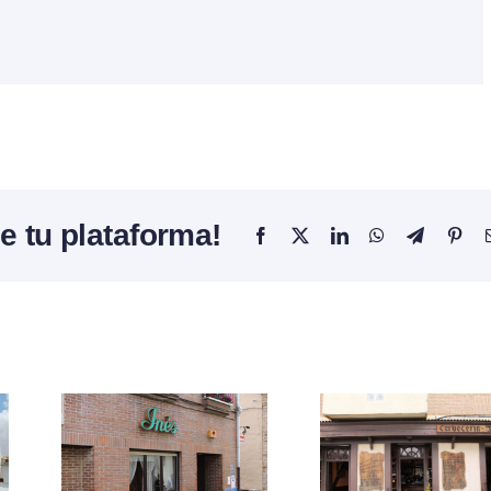
e tu plataforma!
Facebook
X
LinkedIn
WhatsApp
Telegram
Pint
Restaurante
Café 
ar
La Cerve