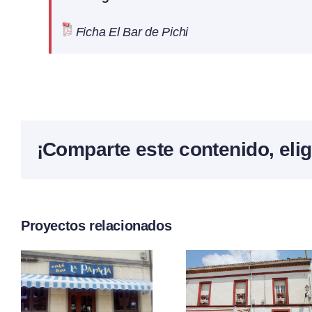
Ficha El Bar de Pichi
¡Comparte este contenido, elig
Proyectos relacionados
Bar –
r
Café B
Restaurante