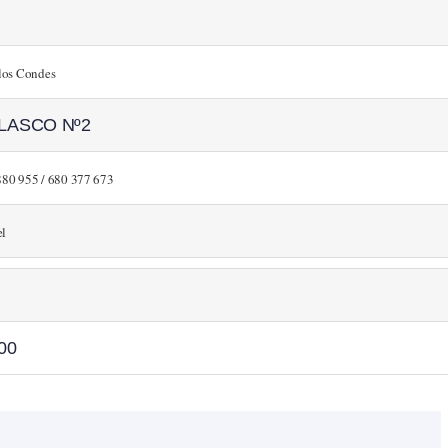
 los Condes
BLASCO Nº2
880 955 / 680 377 673
el
:00