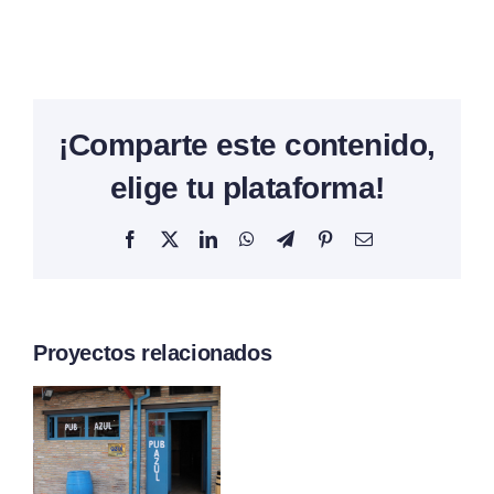
¡Comparte este contenido,
elige tu plataforma!
Facebook
X
LinkedIn
WhatsApp
Telegram
Pinterest
Correo
electrónico
Proyectos relacionados
l