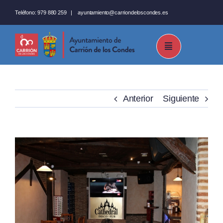
Saltar
Teléfono:
979 880 259
|
ayuntamiento@carriondeloscondes.es
al
contenido
Anterior
Siguiente
Ver
imagen
más
grande