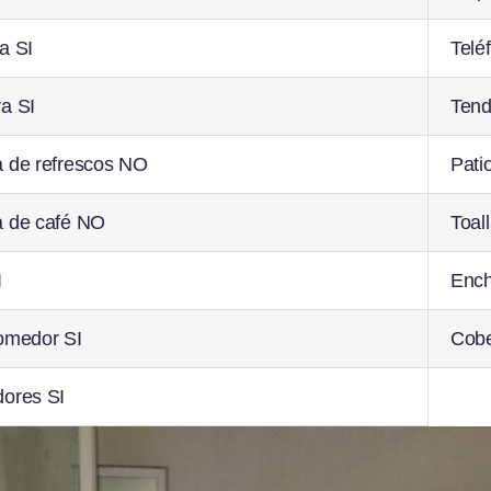
a SI
Telé
ra SI
Tend
 de refrescos NO
Pati
 de café NO
Toal
I
Ench
omedor SI
Cobe
ores SI