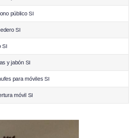
fono público SI
edero SI
o SI
las y jabón SI
ufes para móviles SI
rtura móvil SI