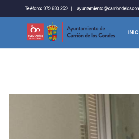
Saltar
Teléfono:
979 880 259
|
ayuntamiento@carriondeloscon
al
contenido
INIC
Ver
imagen
más
grande