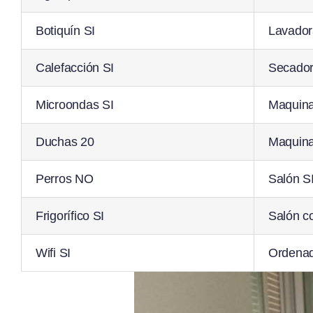
Botiquín SI
Lavador
Calefacción SI
Secado
Microondas SI
Maquina
Duchas 20
Maquina
Perros NO
Salón S
Frigorífico SI
Salón c
Wifi SI
Ordenad