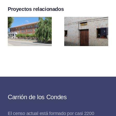
Proyectos relacionados
Albergue
Albergue
lidad
de Santa
del
a
María
Espíritu
»
Santo
Carrión de los Condes
El censo actual está formado por casi 2200