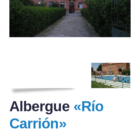
Albergue
«Río
Carrión»