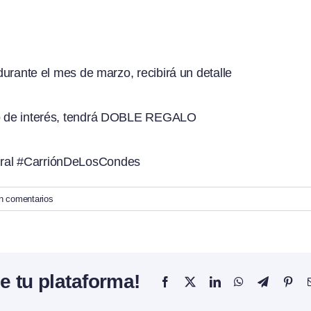
 durante el mes de marzo, recibirá un detalle
tro de interés, tendrá DOBLE REGALO
ral
#CarriónDeLosCondes
n comentarios
e tu plataforma!
Facebook
X
LinkedIn
WhatsApp
Telegram
Pint