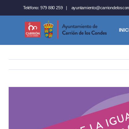
Saltar
Teléfono:
979 880 259
|
ayuntamiento@carriondeloscon
al
contenido
INIC
Ver
imagen
más
grande