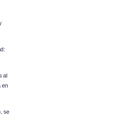
y
ad:
 al
a en
, se