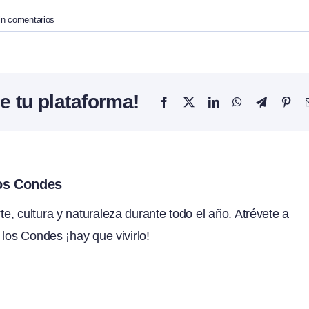
in comentarios
e tu plataforma!
Facebook
X
LinkedIn
WhatsApp
Telegram
Pint
los Condes
, cultura y naturaleza durante todo el año. Atrévete a
 los Condes ¡hay que vivirlo!