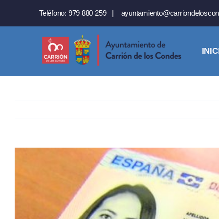
Saltar
Teléfono:
979 880 259
|
ayuntamiento@carriondeloscon
al
contenido
INIC
Ver
imagen
más
grande