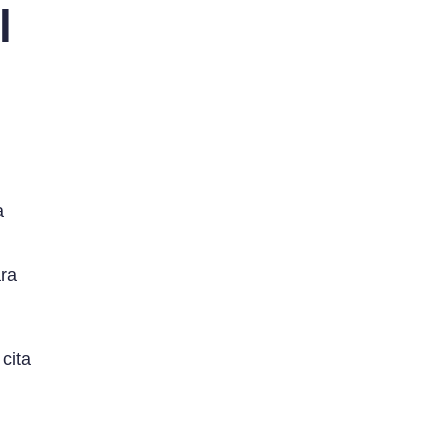
l
n
a
ara
cita