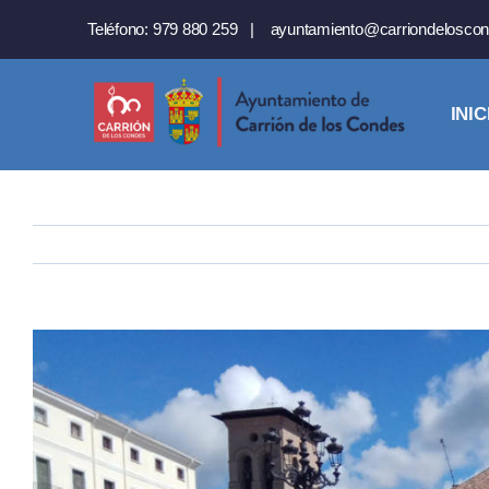
Saltar
Teléfono:
979 880 259
|
ayuntamiento@carriondeloscon
al
contenido
INIC
Ver
imagen
más
grande