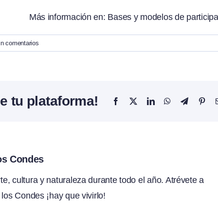
Más información en:
Bases y modelos de particip
in comentarios
e tu plataforma!
Facebook
X
LinkedIn
WhatsApp
Telegram
Pint
los Condes
, cultura y naturaleza durante todo el año. Atrévete a
 los Condes ¡hay que vivirlo!