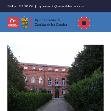
Saltar
Teléfono:
979 880 259
|
ayuntamiento@carriondeloscondes.es
al
contenido