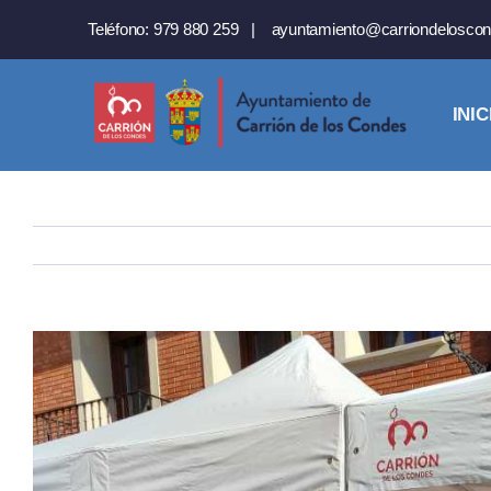
Saltar
Teléfono:
979 880 259
|
ayuntamiento@carriondeloscon
al
contenido
INIC
Ver
imagen
más
grande