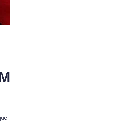
KM
que