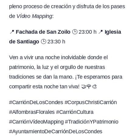
pleno proceso de creación y disfruta de los pases
de
Vídeo Mapping
:
📍
Fachada de San Zoilo
🕒 23:00 h 📍
Iglesia
de Santiago
🕒 23:30 h
Ven a vivir una noche inolvidable donde el
patrimonio, la luz y el orgullo de nuestras
tradiciones se dan la mano. ¡Te esperamos para
compartir esta noche tan viva! 🤝🌹🎨
#CarriónDeLosCondes #CorpusChristiCarrión
#AlfombrasFlorales #CarriónCultura
#CarriónVídeoMapping #TradiciónYPatrimonio
#AyuntamientoDeCarriónDeLosCondes