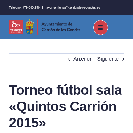
Saltar
Teléfono:
979 880 259
|
ayuntamiento@carriondeloscondes.es
al
contenido
Anterior
Siguiente
Torneo fútbol sala
«Quintos Carrión
2015»