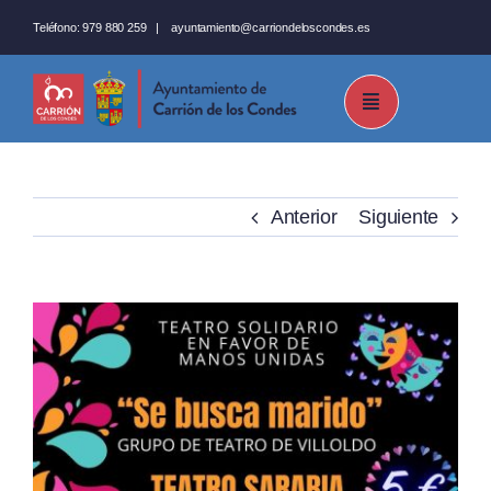
Saltar
Teléfono:
979 880 259
|
ayuntamiento@carriondeloscondes.es
al
contenido
Anterior
Siguiente
Ver
imagen
más
grande