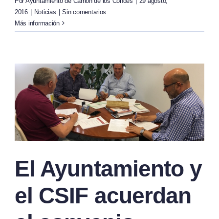
Por
Ayuntamiento de Carrión de los Condes
|
29 agosto,
2016
|
Noticias
|
Sin comentarios
Más información
El Ayuntamiento y
el CSIF acuerdan