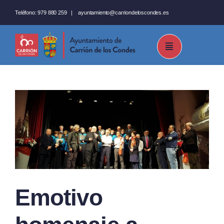
Saltar
Teléfono:
979 880 259
|
ayuntamiento@carriondeloscondes.es
al
contenido
Emotivo