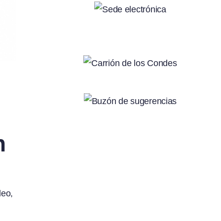
n
leo,