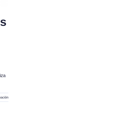
es
iza
mación