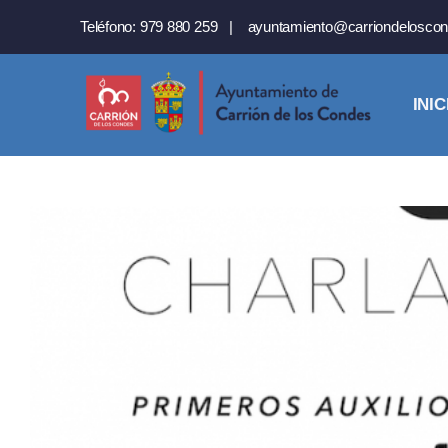
Saltar
Teléfono:
979 880 259
|
ayuntamiento@carriondeloscon
al
contenido
INIC