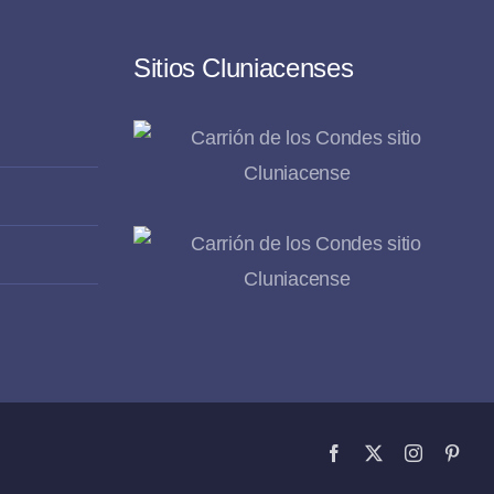
Sitios Cluniacenses
Facebook
X
Instagram
Pinte