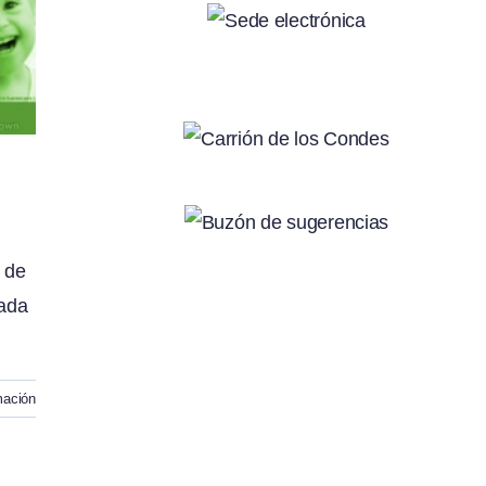
 de
hada
mación