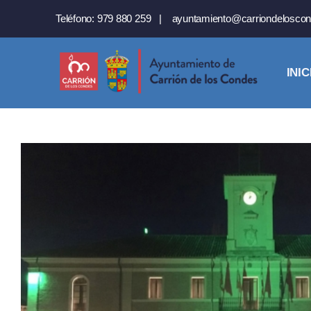
Saltar
Teléfono:
979 880 259
|
ayuntamiento@carriondeloscon
al
contenido
INIC