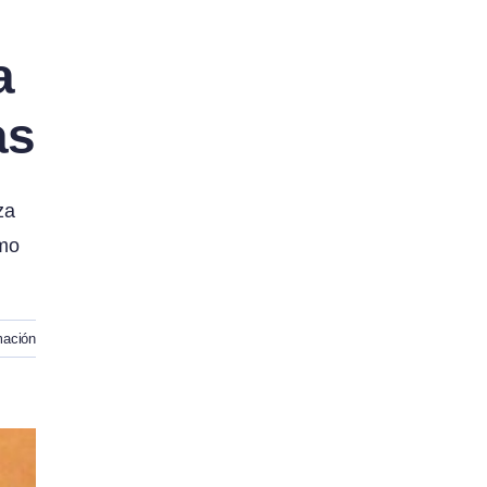
a
as
za
imo
mación