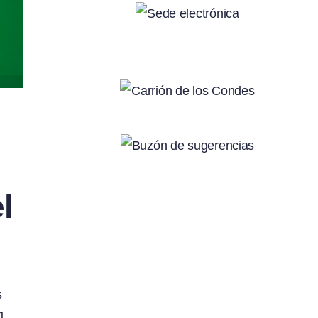
l
s
]