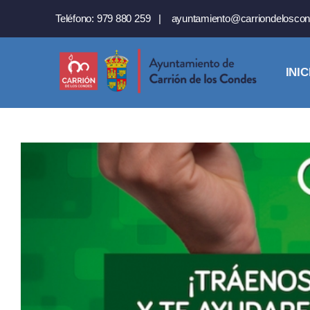
Saltar
Teléfono:
979 880 259
|
ayuntamiento@carriondeloscon
al
contenido
INIC