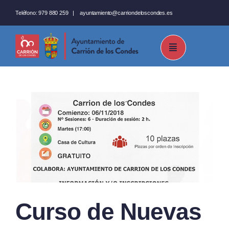
Saltar
Teléfono:
979 880 259
|
ayuntamiento@carriondeloscondes.es
al
contenido
Curso de Nuevas