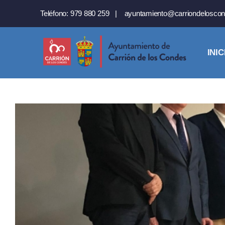
Saltar
Teléfono:
979 880 259
|
ayuntamiento@carriondeloscon
al
contenido
INIC