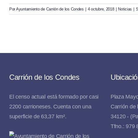
Por
Ayuntamiento de Carrión de los Condes
|
4 octubre, 2018
|
Noticias
|
S
Carrión de los Condes
Ubicació
El censo actual está formado por casi
Plaza Mayo
2200 carrioneses. Cuenta con una
Carrión de
superficie de 63,37 km².
34120 - (Pa
Tfno.: 979