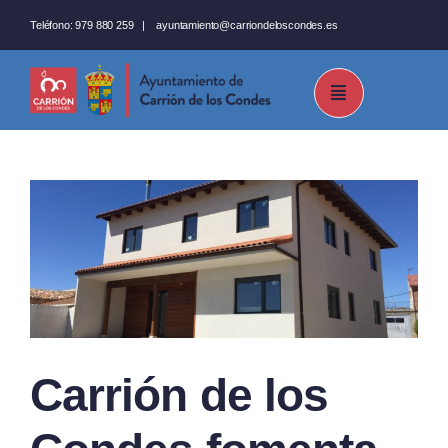
Saltar
Teléfono:
979 880 259
|
ayuntamiento@carriondeloscondes.es
al
contenido
Carrión de los