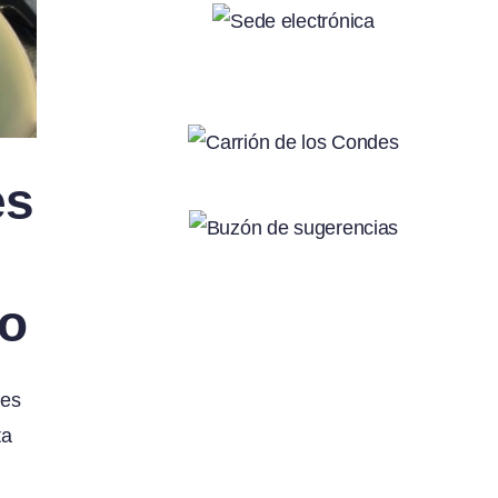
es
io
nes
ta