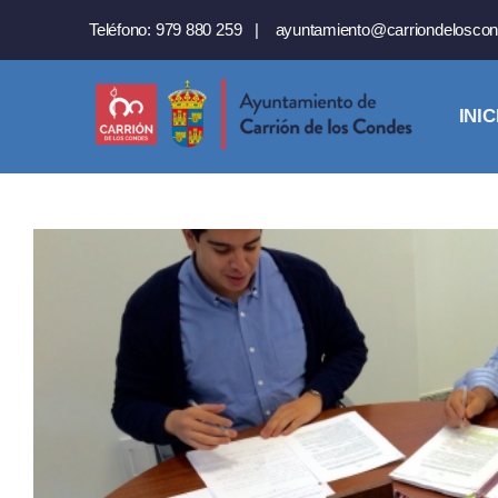
Saltar
Teléfono:
979 880 259
|
ayuntamiento@carriondeloscon
al
contenido
INIC