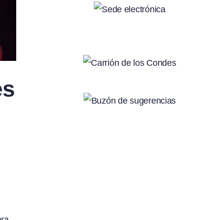
es
ara