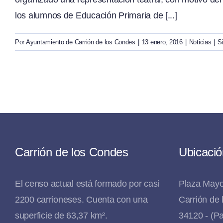
los alumnos de Educación Primaria de [...]
Por
Ayuntamiento de Carrión de los Condes
|
13 enero, 2016
|
Noticias
|
S
Carrión de los Condes
Ubicació
El censo actual está formado por casi
Plaza Mayo
2200 carrioneses. Cuenta con una
Carrión de
superficie de 63,37 km².
34120 - (Pa