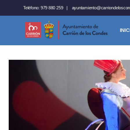
Saltar
Teléfono:
979 880 259
|
ayuntamiento@carriondeloscon
al
contenido
INIC