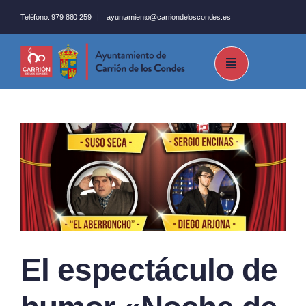
Saltar
Teléfono:
979 880 259
|
ayuntamiento@carriondeloscondes.es
al
contenido
El espectáculo de