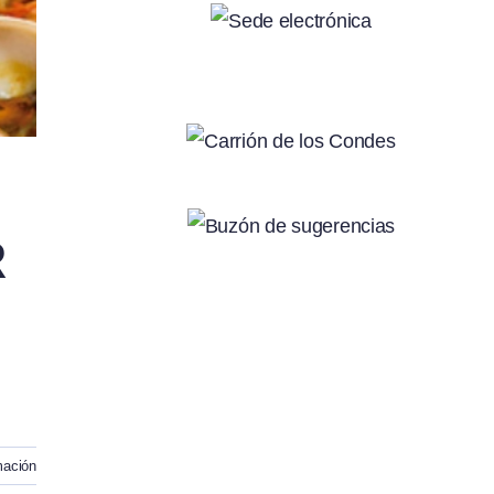
R
mación