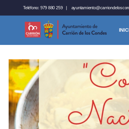
Saltar
Teléfono:
979 880 259
|
ayuntamiento@carriondeloscon
al
contenido
INIC