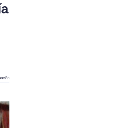
ía
mación