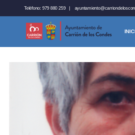
Saltar
Teléfono:
979 880 259
|
ayuntamiento@carriondeloscon
al
contenido
INIC