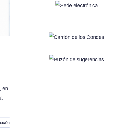
, en
ia
mación