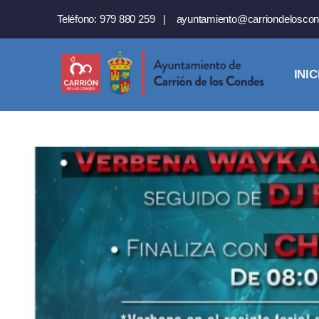
Saltar
Teléfono:
979 880 259
|
ayuntamiento@carriondeloscon
al
contenido
INIC