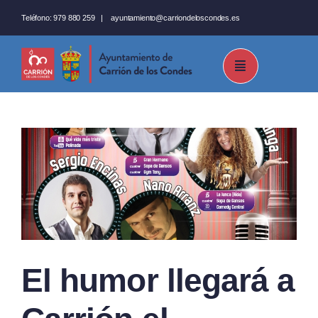
Saltar
Teléfono:
979 880 259
|
ayuntamiento@carriondeloscondes.es
al
contenido
El humor llegará a