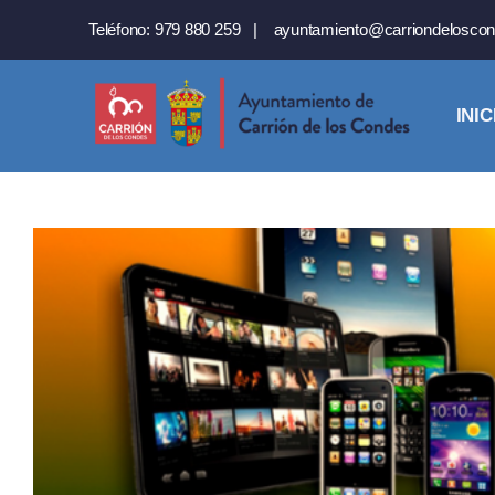
Saltar
Teléfono:
979 880 259
|
ayuntamiento@carriondeloscon
al
contenido
INIC