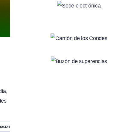
día,
des
mación