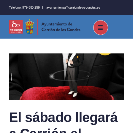
Saltar
Teléfono:
979 880 259
|
ayuntamiento@carriondeloscondes.es
al
contenido
El sábado llegará