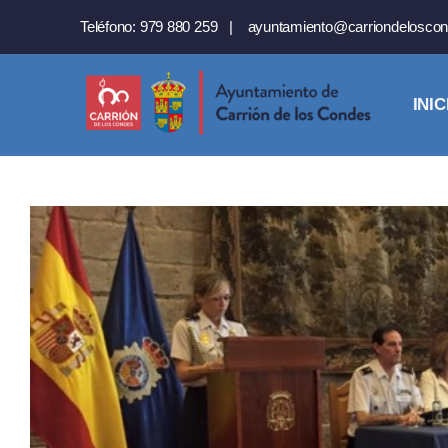
Saltar
Teléfono:
979 880 259
|
ayuntamiento@carriondeloscon
al
contenido
INIC