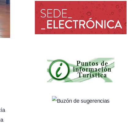
cía
ha