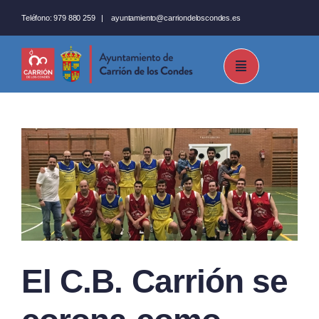
Saltar
Teléfono:
979 880 259
|
ayuntamiento@carriondeloscondes.es
al
contenido
El C.B. Carrión se