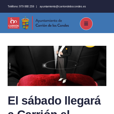
Saltar
Teléfono:
979 880 259
|
ayuntamiento@carriondeloscondes.es
al
contenido
El sábado llegará