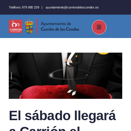
Saltar
Teléfono:
979 880 259
|
ayuntamiento@carriondeloscondes.es
al
contenido
El sábado llegará