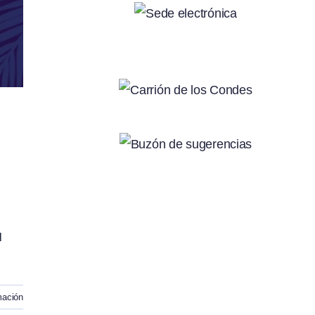
,
N
mación