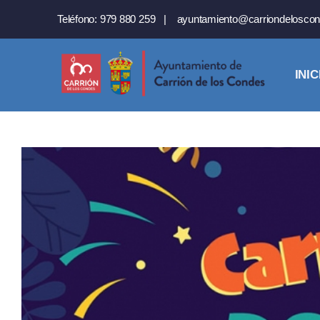
Saltar
Teléfono:
979 880 259
|
ayuntamiento@carriondeloscon
al
contenido
INIC