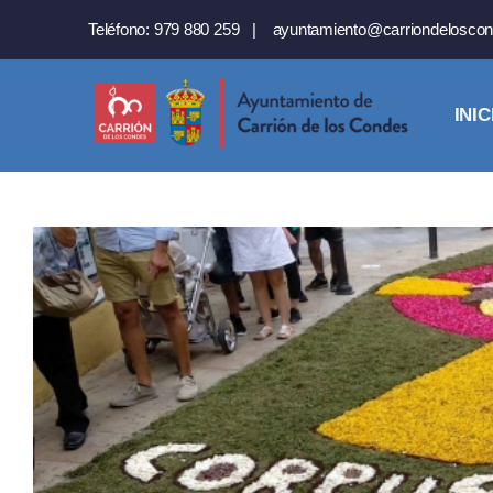
Saltar
Teléfono:
979 880 259
|
ayuntamiento@carriondeloscon
al
contenido
INIC