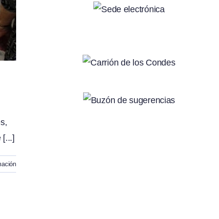
s,
...]
mación