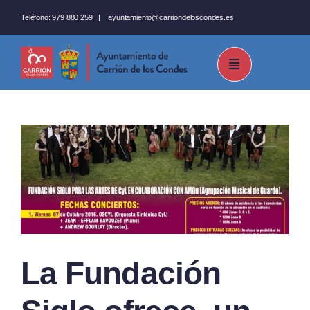
Saltar
Teléfono:
979 880 259
|
ayuntamiento@carriondeloscondes.es
al
contenido
a
La Fundación